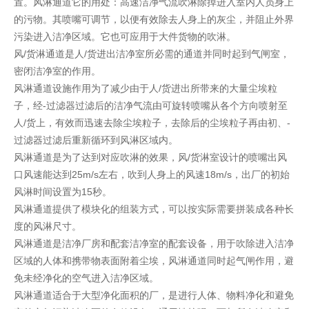
置。风淋通道它的用处：高速洁净气流吹淋除掉进入室内人员身上
的污物。其喷嘴可调节，以便有效除去人身上的灰尘，并阻止外界
污染进入洁净区域。它也可应用于大件货物的吹淋。
风/货淋通道是人/货进出洁净室所必需的通道并同时起到气闸室，
密闭洁净室的作用。
风淋通道设施作用为了减少由于人/货进出所带来的大量尘埃粒
子，经-过滤器过滤后的洁净气流由可旋转喷嘴从各个方向喷射至
人/货上，有效而迅速去除尘埃粒子，去除后的尘埃粒子再由初、-
过滤器过滤后重新循环到风淋区域内。
风淋通道是为了达到对应吹淋的效果，风/货淋室设计的喷嘴出风
口风速能达到25m/s左右，吹到人身上的风速18m/s，出厂的初始
风淋时间设置为15秒。
风淋通道提供了模块化的组装方式，可以按实际需要拼装成各种长
度的风淋尺寸。
风淋通道是洁净厂房和配套洁净室的配套设备，用于吹除进入洁净
区域的人体和携带物表面附着尘埃，风淋通道同时起气闸作用，避
免未经净化的空气进入洁净区域。
风淋通道适合于大型净化面积的厂，是进行人体、物料净化和避免